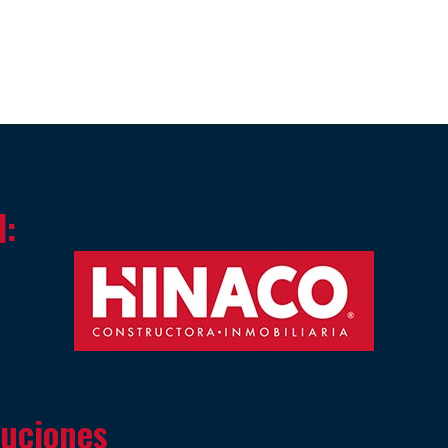
l:
tuciones