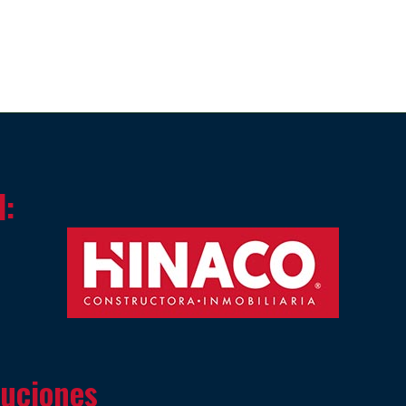
l:
tuciones