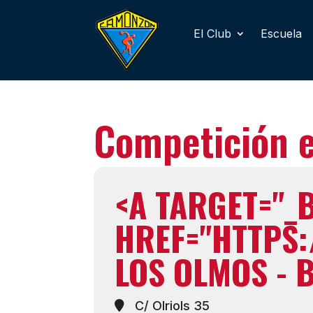
El Club
Escuela
Competición e
<A TARGET="_
HREF="HTTPS:
LOS OLMOS - 
C/ Olriols 35