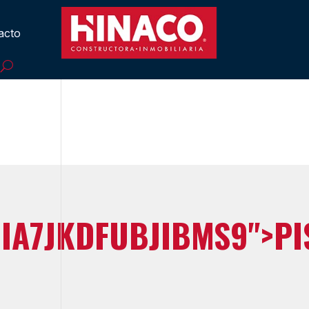
acto
IIA7JKDFUBJIBMS9">PI