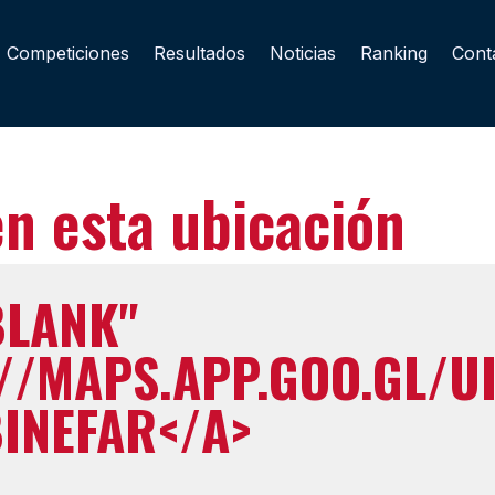
Competiciones
Resultados
Noticias
Ranking
Cont
n esta ubicación
BLANK"
//MAPS.APP.GOO.GL/U
BINEFAR</A>